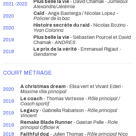
Plus belle la vie
- David Chamak -
Jumeaux
2021-2022
Alexandre/Jérémie
Caîd
- Ange Basterga / Nicolas Lopez -
2020
Policier de la bac
Histoire secrète du raid
- Nicolas Bozino -
2020
Yvan Colonna
Plus belle la vie
- Sébastien Pourcel et David
2019
Chamak -
ANDRES
Le prix de la vérité
- Emmanuel Rigaut -
2018
Gendarme
COURT MÉTRAGE
A christmas dream
- Elisa vert et Vivant Ederi -
2020
Maxime rôle principal
Le coach
- Thomas Vettesse -
Rôle principal /
2019
Coach sportif
Legacy
- Gabriella Rabarison -
Rôle principal
2019
Vincent
Remake Blade Runner
- Gaetan Pelle -
Role
2019
principal Officier K
2018
Faithful dog
- Julien Thomas -
Rôle principal Nico