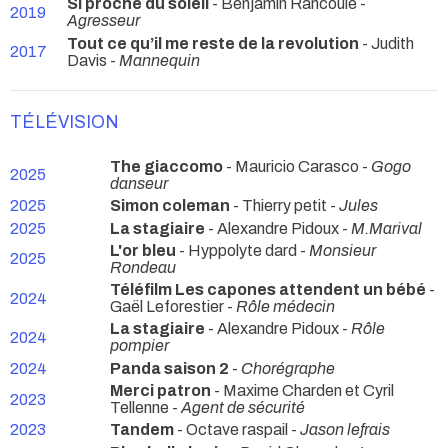
Si proche du soleil
- Benjamin Rancoule -
2019
Agresseur
Tout ce qu’il me reste de la revolution
- Judith
2017
Davis -
Mannequin
TÉLÉVISION
The giaccomo
- Mauricio Carasco -
Gogo
2025
danseur
2025
Simon coleman
- Thierry petit -
Jules
2025
La stagiaire
- Alexandre Pidoux -
M.Marival
L'or bleu
- Hyppolyte dard -
Monsieur
2025
Rondeau
Téléfilm Les capones attendent un bébé
-
2024
Gaël Leforestier -
Rôle médecin
La stagiaire
- Alexandre Pidoux -
Rôle
2024
pompier
2024
Panda saison 2
-
Chorégraphe
Merci patron
- Maxime Charden et Cyril
2023
Tellenne -
Agent de sécurité
2023
Tandem
- Octave raspail -
Jason lefrais