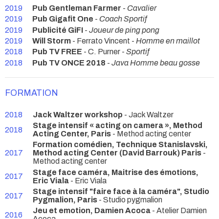
2019
Pub Gentleman Farmer
-
Cavalier
2019
Pub Gigafit One
-
Coach Sportif
2019
Publicité GiFI
-
Joueur de ping pong
2019
Will Storm
- Ferrato Vincent -
Homme en maillot
2018
Pub TV FREE
- C. Purner -
Sportif
2018
Pub TV ONCE 2018
-
Java Homme beau gosse
FORMATION
2018
Jack Waltzer workshop
- Jack Waltzer
Stage intensif « acting on camera », Method
2018
Acting Center, Paris
- Method acting center
Formation comédien, Technique Stanislavski,
2017
Method acting Center (David Barrouk) Paris
-
Method acting center
Stage face caméra, Maitrise des émotions,
2017
Eric Viala
- Eric Viala
Stage intensif "faire face à la caméra", Studio
2017
Pygmalion, Paris
- Studio pygmalion
Jeu et emotion, Damien Acoca
- Atelier Damien
2016
Acoca