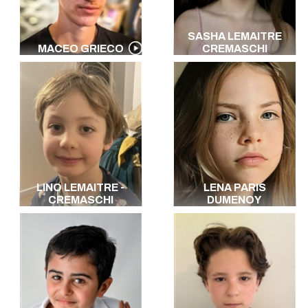
SASHA LEMAITRE
MACEO GRIECO
CREMASCHI
LINO LEMAITRE -
LENA PARIS
CREMASCHI
DUMENOY