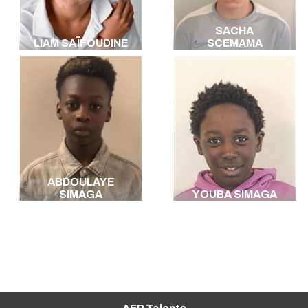
SACHA
LIAM SAÏFOUDINE
SCEMAMA
ABDOULAYE
SIMAGA
YOUBA SIMAGA