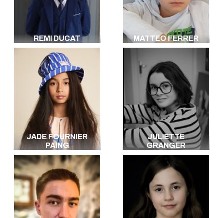
REMI DUCAT
MATTEO FERRER
JADE FOURNIER
JULIETTE
PAING
GRANGER