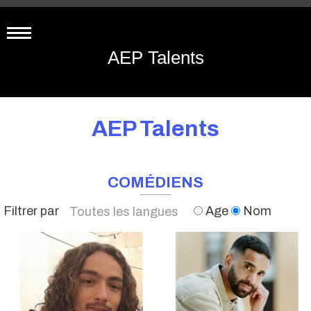
AEP Talents
AEP Talents
COMÉDIENS
Filtrer par
Age
Nom
Toutes les langues
Français
Anglais
Espagnol
Italien
Wolof