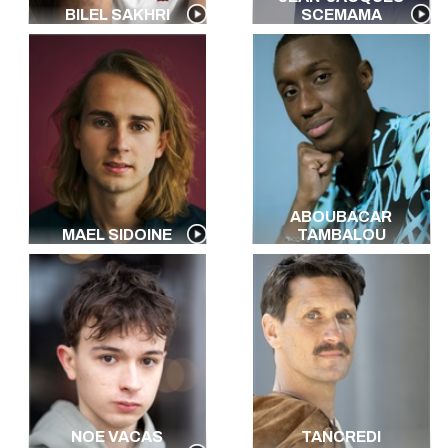
BILEL SAKHRI
SCEMAMA
ABOUBACAR
MAEL SIDOINE
TAMBALOU
NOE VACAS
TANCREDI