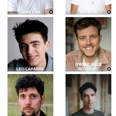
JAMES KA
KEVIN KE
GWENDAL LE
LEO LAPARRE
BOUEDEC