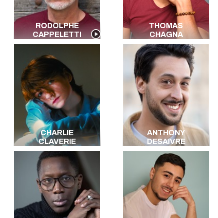
RODOLPHE
THOMAS
CAPPELETTI
CHAGNA
CHARLIE
ANTHONY
CLAVERIE
DESAIVRE