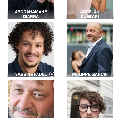
ABDRAHAMANE
ABDELAK
DIARRA
DJEBARI
YASSINE FADEL
PHILIPPE GARCIN