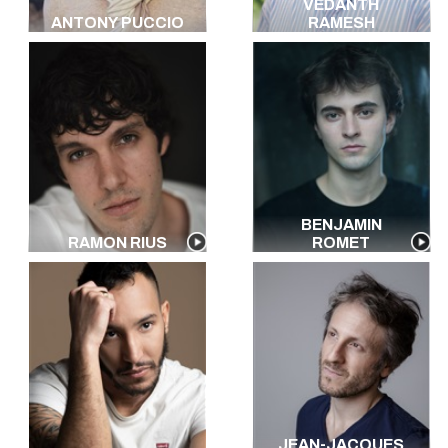
VEDANTH
ANTONY PUCCIO
RAMESH
BENJAMIN
RAMON RIUS
ROMET
JEAN-JACQUES