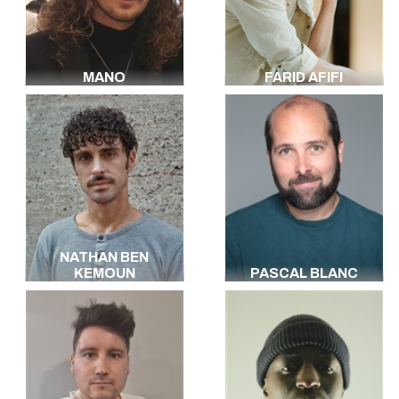
Allemand
Portugais
Arabe
Hébreu
MANO
FARID AFIFI
Berbère
Bambara
une langue
indienne
Cambodgien
Catalan
Sénégalais
Breton
Indien
Algérien
NATHAN BEN
KEMOUN
PASCAL BLANC
Hindi
Toutes les langues