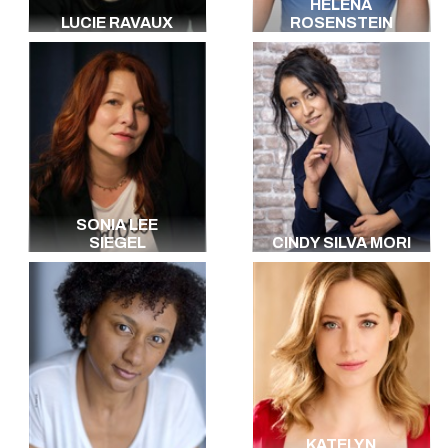
HELENA
LUCIE RAVAUX
ROSENSTEIN
SONIA LEE
SIEGEL
CINDY SILVA MORI
KATELYN