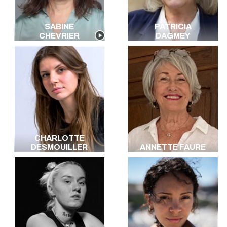
SABINE
PATRICIA
CHEVRIER
DAGMEY
CHARLOTTE
DESMOUILLER
ANNETTE FAURE