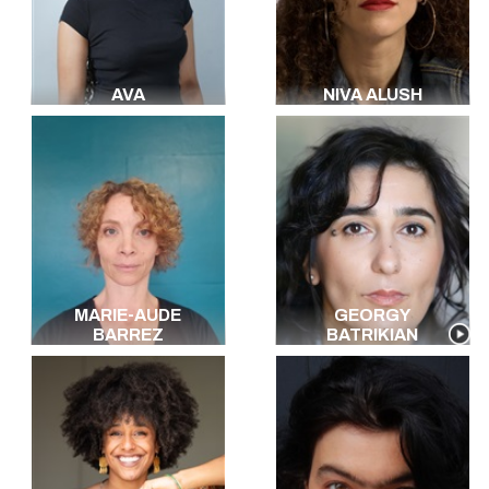
Arabe Littéraire
Chinois
Mandarin
Chinois
Italien
AVA
NIVA ALUSH
Arabe
Hébreu
Russe
Arménien
Ukrainien
Langue des
signes
Coréen
Libanais
Algérien
MARIE-AUDE
GEORGY
BARREZ
BATRIKIAN
Toutes les langues