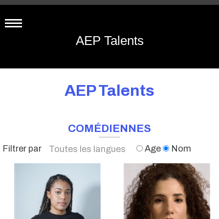
AEP Talents
AEP Talents
COMÉDIENNES
Filtrer par
Age
Nom
Toutes les langues
Français
Anglais
Espagnol
Américain
Allemand