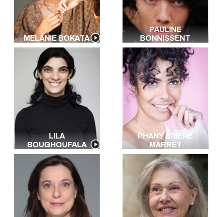
PAULINE
MELANIE BOKATA
BONNISSENT
LILA
PHANY BRIERE
BOUGHOUFALA
MARRET