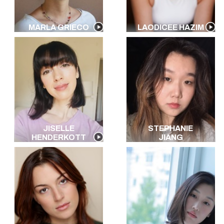
MARLA GRIECO
LAODICEE HAZIM
JISELLE
STEPHANIE
HENDERKOTT
JIANG