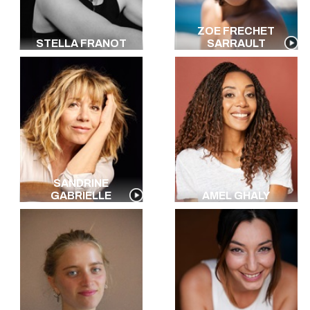
ZOE FRECHET
STELLA FRANOT
SARRAULT
SANDRINE
GABRIELLE
AMEL GHALY