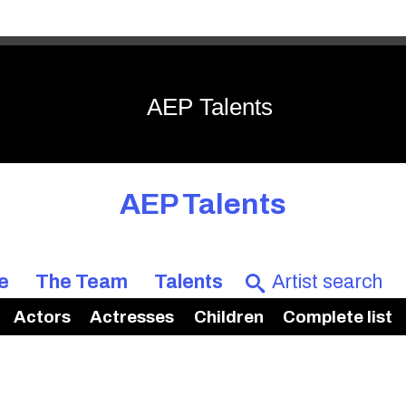
AEP Talents
AEP Talents
e
The Team
Talents
Actors
Actresses
Children
Complete list