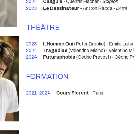
2024
Caligula
- Quentin Fischer -
Scipion
2023
Le Dessinateur
- Antton Racca -
L'Ami
THÉÂTRE
2023
L'Homme Qui
(Peter Brooke) - Emilie Lafa
2024
Tragediae
(Valentino Misino) - Valentino Mi
2024
Futuraphobia
(Cédric Prévost) - Cédric P
FORMATION
2021-2024
Cours Florent
- Paris