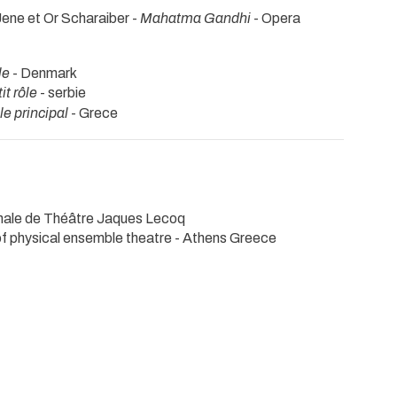
 Jene et Or Scharaiber -
Mahatma Gandhi
- Opera
le
- Denmark
it rôle
- serbie
e principal
- Grece
onale de Théâtre Jaques Lecoq
f physical ensemble theatre - Athens Greece