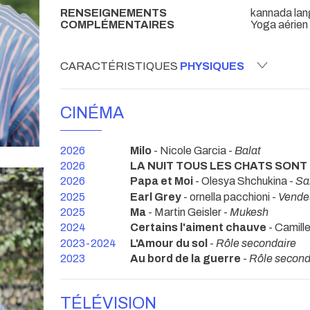
RENSEIGNEMENTS
kannada lang
COMPLÉMENTAIRES
Yoga aérien
CARACTÉRISTIQUES
PHYSIQUES
CINÉMA
2026
Milo
- Nicole Garcia -
Balat
2026
LA NUIT TOUS LES CHATS SONT
2026
Papa et Moi
- Olesya Shchukina -
Sa
2025
Earl Grey
- ornella pacchioni -
Vende
2025
Ma
- Martin Geisler -
Mukesh
2024
Certains l'aiment chauve
- Camill
2023-2024
L'Amour du sol
-
Rôle secondaire
2023
Au bord de la guerre
-
Rôle second
TÉLÉVISION