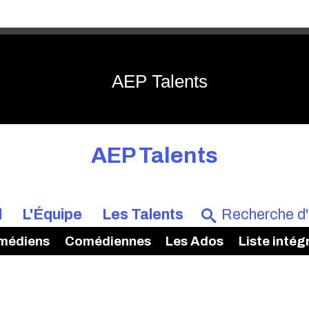
AEP Talents
AEP Talents
l
L'Équipe
Les Talents
médiens
Comédiennes
Les Ados
Liste intég