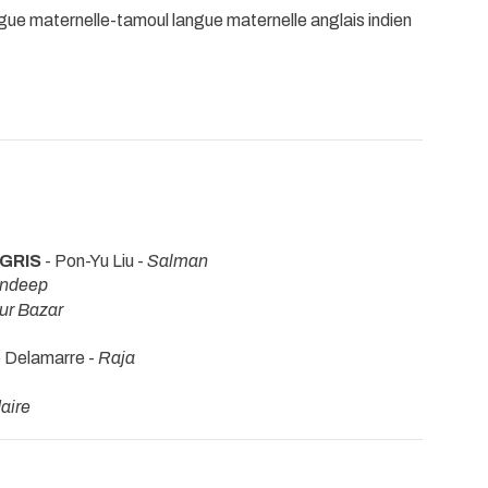
ue maternelle-tamoul langue maternelle anglais indien
 GRIS
- Pon-Yu Liu -
Salman
ndeep
ur Bazar
e Delamarre -
Raja
aire