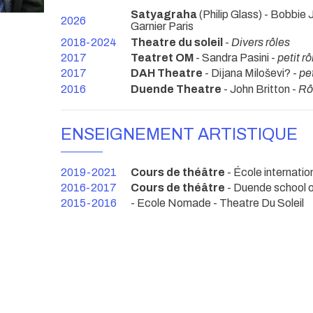
Satyagraha
(Philip Glass) - Bobbie
2026
Garnier Paris
2018-2024
Theatre du soleil
-
Divers rôles
2017
Teatret OM
- Sandra Pasini -
petit rô
2017
DAH Theatre
- Dijana Miloševi? -
pet
2016
Duende Theatre
- John Britton -
Rôl
ENSEIGNEMENT ARTISTIQUE
2019-2021
Cours de théâtre
- École internati
2016-2017
Cours de théâtre
- Duende school o
2015-2016
- Ecole Nomade - Theatre Du Soleil