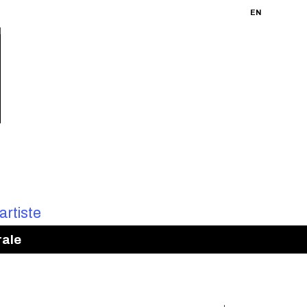
FR
EN
rale