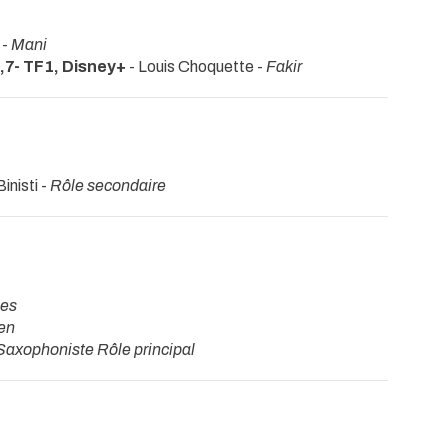
 -
Mani
,7- TF1, Disney+
- Louis Choquette -
Fakir
inisti -
Rôle secondaire
ces
ien
Saxophoniste Rôle principal