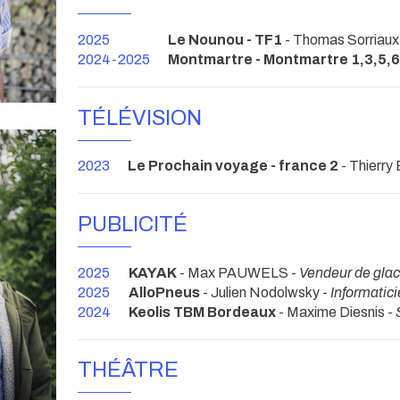
2025
Le Nounou - TF1
- Thomas Sorriaux
2024-2025
Montmartre - Montmartre 1,3,5,6
TÉLÉVISION
2023
Le Prochain voyage - france 2
- Thierry B
PUBLICITÉ
2025
KAYAK
- Max PAUWELS -
Vendeur de gla
2025
AlloPneus
- Julien Nodolwsky -
Informatic
2024
Keolis TBM Bordeaux
- Maxime Diesnis -
THÉÂTRE