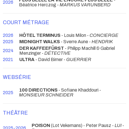
2026
Béatrice Herczog -
MARKUS VARUNBERD
COURT MÉTRAGE
2026
HÔTEL TERMINUS
- Louis Milon -
CONCIERGE
2025
MIDNIGHT WALKS
- Sverre Aune -
HENDRIK
DER KAFFEEFÜRST
- Philipp Machill & Gabriel
2024
Menzinger -
DÉTECTIVE
2021
ULTRA
- David Birner -
GUERRIER
WEBSÉRIE
100 DIRECTIONS
- Sofiane Khaddouri -
2025
MONSIEUR SCHNEIDER
THÉÂTRE
POISON
(Lot Vekemans) - Peter Pausz -
LUI
-
2025-2026