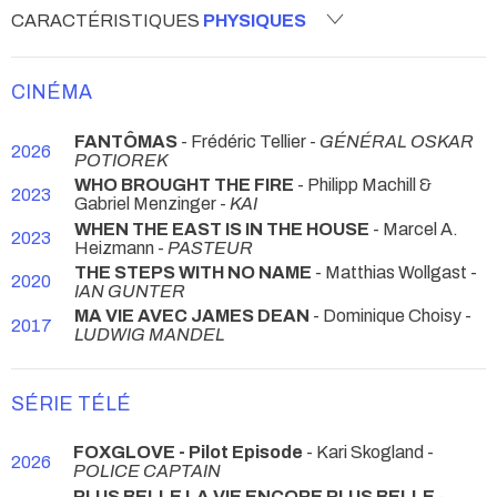
CARACTÉRISTIQUES
PHYSIQUES
CINÉMA
FANTÔMAS
- Frédéric Tellier -
GÉNÉRAL OSKAR
2026
POTIOREK
WHO BROUGHT THE FIRE
- Philipp Machill &
2023
Gabriel Menzinger -
KAI
WHEN THE EAST IS IN THE HOUSE
- Marcel A.
2023
Heizmann -
PASTEUR
THE STEPS WITH NO NAME
- Matthias Wollgast -
2020
IAN GUNTER
MA VIE AVEC JAMES DEAN
- Dominique Choisy -
2017
LUDWIG MANDEL
SÉRIE TÉLÉ
FOXGLOVE - Pilot Episode
- Kari Skogland -
2026
POLICE CAPTAIN
PLUS BELLE LA VIE ENCORE PLUS BELLE
-