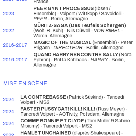
France
PEER GYNT PROCESSUS
(Ibsen /
2023
Ensemble) - Volpert / Wittkopp / Savoldelli -
PEER
- Berlin, Allemagne
MÜRITZ-SAGA (Des Teufels Schergen)
2022
(Wolf-R. Kuhl) - Nils Düwell -
VON BIMEL
-
Waren, Allemagne
MAGIC OF THE MUSICAL
(Ensemble) - Peter
2016-2017
Prigann -
DIRECTEUR
- Berlin, Allemagne
QUAND HARRY RENCONTRE SALLY
(Nora
2016-2017
Ephron) - Britta Kohlhaas -
HARRY
- Berlin,
Allemagne
MISE EN SCÈNE
LA CONTREBASSE
(Patrick Süskind) - Tancedi
2024
Volpert
- MS2
FASTER PUSSYCAT! KILL! KILL!
(Russ Meyer) -
2024
Tancredi Volpert
- ACTivity, Potsdam, Allemagne
COMME BONNIE ET CLYDE
(Tom Müller & Sabine
2024
Misiorny) - Tancredi Volpert
- MS2
HAMLET UNCHAINED
(d’après Shakespeare) -
2022