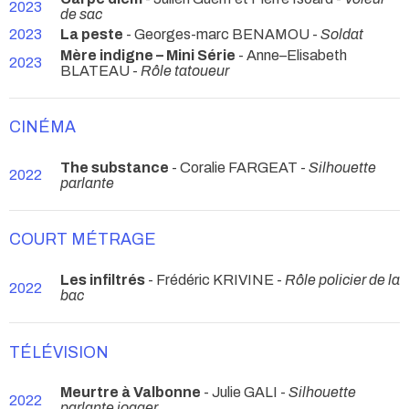
2023
de sac
2023
La peste
- Georges-marc BENAMOU -
Soldat
Mère indigne – Mini Série
- Anne–Elisabeth
2023
BLATEAU -
Rôle tatoueur
CINÉMA
The substance
- Coralie FARGEAT -
Silhouette
2022
parlante
COURT MÉTRAGE
Les infiltrés
- Frédéric KRIVINE -
Rôle policier de la
2022
bac
TÉLÉVISION
Meurtre à Valbonne
- Julie GALI -
Silhouette
2022
parlante jogger