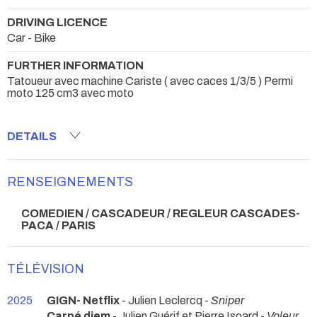
DRIVING LICENCE
Car - Bike
FURTHER INFORMATION
Tatoueur avec machine Cariste ( avec caces 1/3/5 ) Permi
moto 125 cm3 avec moto
DETAILS
RENSEIGNEMENTS
COMEDIEN / CASCADEUR / REGLEUR CASCADES-
PACA / PARIS
TÉLÉVISION
2025
GIGN- Netflix
- Julien Leclercq -
Sniper
Carpé diem
- Julien Guérif et Pierre Isoard -
Voleur