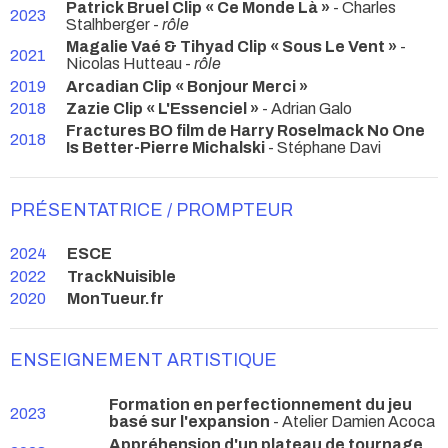
Patrick Bruel Clip « Ce Monde Là »
- Charles
2023
Stalhberger -
rôle
Magalie Vaé & Tihyad Clip « Sous Le Vent »
-
2021
Nicolas Hutteau -
rôle
2019
Arcadian Clip « Bonjour Merci »
2018
Zazie Clip « L'Essenciel »
- Adrian Galo
Fractures BO film de Harry Roselmack No One
2018
Is Better-Pierre Michalski
- Stéphane Davi
PRÉSENTATRICE / PROMPTEUR
2024
ESCE
2022
TrackNuisible
2020
MonTueur.fr
ENSEIGNEMENT ARTISTIQUE
Formation en perfectionnement du jeu
2023
basé sur l'expansion
- Atelier Damien Acoca
Appréhension d'un plateau de tournage