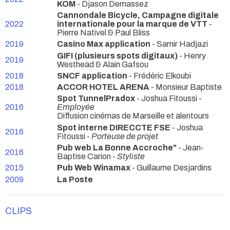
KÖM
- Djason Demassez
Cannondale Bicycle, Campagne digitale
2022
internationale pour la marque de VTT
-
Pierre Nativel & Paul Bliss
2019
Casino Max application
- Samir Hadjazi
GIFI (plusieurs spots digitaux)
- Henry
2019
Westhead & Alain Gafsou
2018
SNCF application
- Frédéric Elkoubi
2018
ACCOR HOTEL ARENA
- Monsieur Baptiste
Spot TunnelPradox
- Joshua Fitoussi -
2016
Employée
Diffusion cinémas de Marseille et alentours
Spot interne DIRECCTE FSE
- Joshua
2016
Fitoussi -
Porteuse de projet
Pub web La Bonne Accroche"
- Jean-
2016
Baptise Carion -
Styliste
2015
Pub Web Winamax
- Guillaume Desjardins
2009
La Poste
CLIPS