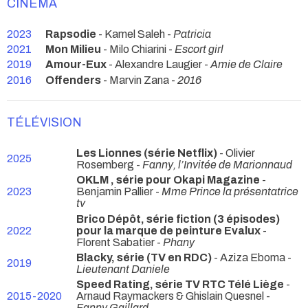
CINÉMA
2023
Rapsodie
- Kamel Saleh -
Patricia
2021
Mon Milieu
- Milo Chiarini -
Escort girl
2019
Amour-Eux
- Alexandre Laugier -
Amie de Claire
2016
Offenders
- Marvin Zana -
2016
TÉLÉVISION
Les Lionnes (série Netflix)
- Olivier
2025
Rosemberg -
Fanny, l’Invitée de Marionnaud
OKLM , série pour Okapi Magazine
-
2023
Benjamin Pallier -
Mme Prince la présentatrice
tv
Brico Dépôt, série fiction (3 épisodes)
2022
pour la marque de peinture Evalux
-
Florent Sabatier -
Phany
Blacky, série (TV en RDC)
- Aziza Eboma -
2019
Lieutenant Daniele
Speed Rating, série TV RTC Télé Liège
-
2015-2020
Arnaud Raymackers & Ghislain Quesnel -
Fanny Gaillard