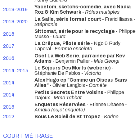
Yacetom, sketchs-comédie, avec Nadia
2018-2019
Roz & Kim Schwark
-
Rôles multiples
La Salle, série format court
- Frarid Iliassa -
2018-2020
Stéphanie
Sittomat, série pour le recyclage
- Philippe
2018
Musso -
Laura
La Crêpue, Pilote série
- Ngo & Rudy
2017
Laporal -
Femme enceinte
Osef La Web Série, parrainée par Kev
2016
Adams
- Benjamin Pallier -
Mlle Georgi
Le Séjours Des Morts (webérie)
-
2014-2015
Stéphanie De Pablos -
Victoria
Alex Hugo ep "Comme un Oiseau Sans
2014
Ailes"
- Olivier Langlois -
Comète
Petits Secrets Entre Voisins
- Philippe
2014
Dajoux -
Mme Tabbat
Enquetes Réservées
- Etienne Dhaene -
2013
Amalia (sujet enquête)
2012
Sous Le Soleil de St Tropez
-
Karine
COURT MÉTRAGE