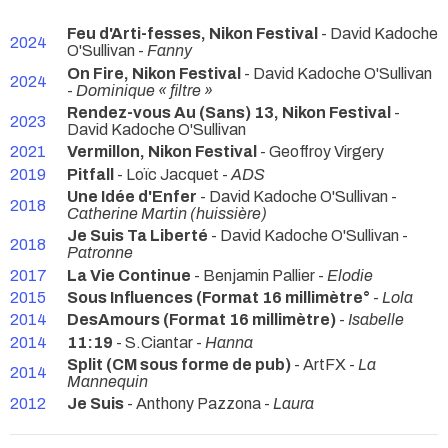
Feu d'Arti-fesses, Nikon Festival
- David Kadoche
2024
O'Sullivan -
Fanny
On Fire, Nikon Festival
- David Kadoche O'Sullivan
2024
-
Dominique « filtre »
Rendez-vous Au (Sans) 13, Nikon Festival
-
2023
David Kadoche O'Sullivan
2021
Vermillon, Nikon Festival
- Geoffroy Virgery
2019
Pitfall
- Loïc Jacquet -
ADS
Une Idée d'Enfer
- David Kadoche O'Sullivan -
2018
Catherine Martin (huissière)
Je Suis Ta Liberté
- David Kadoche O'Sullivan -
2018
Patronne
2017
La Vie Continue
- Benjamin Pallier -
Elodie
2015
Sous Influences (Format 16 millimètre°
-
Lola
2014
DesAmours (Format 16 millimètre)
-
Isabelle
2014
11:19
- S.Ciantar -
Hanna
Split (CM sous forme de pub)
- ArtFX -
La
2014
Mannequin
2012
Je Suis
- Anthony Pazzona -
Laura