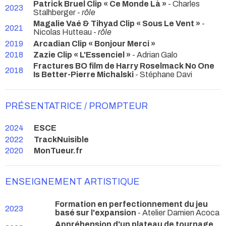
Patrick Bruel Clip « Ce Monde Là »
- Charles
2023
Stalhberger -
rôle
Magalie Vaé & Tihyad Clip « Sous Le Vent »
-
2021
Nicolas Hutteau -
rôle
2019
Arcadian Clip « Bonjour Merci »
2018
Zazie Clip « L'Essenciel »
- Adrian Galo
Fractures BO film de Harry Roselmack No One
2018
Is Better-Pierre Michalski
- Stéphane Davi
PRÉSENTATRICE / PROMPTEUR
2024
ESCE
2022
TrackNuisible
2020
MonTueur.fr
ENSEIGNEMENT ARTISTIQUE
Formation en perfectionnement du jeu
2023
basé sur l'expansion
- Atelier Damien Acoca
Appréhension d'un plateau de tournage