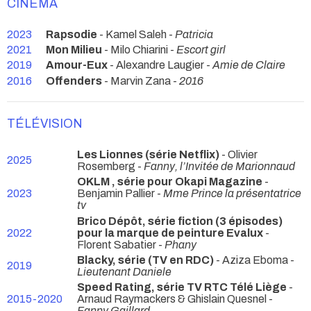
CINÉMA
2023
Rapsodie
- Kamel Saleh -
Patricia
2021
Mon Milieu
- Milo Chiarini -
Escort girl
2019
Amour-Eux
- Alexandre Laugier -
Amie de Claire
2016
Offenders
- Marvin Zana -
2016
TÉLÉVISION
Les Lionnes (série Netflix)
- Olivier
2025
Rosemberg -
Fanny, l’Invitée de Marionnaud
OKLM , série pour Okapi Magazine
-
2023
Benjamin Pallier -
Mme Prince la présentatrice
tv
Brico Dépôt, série fiction (3 épisodes)
2022
pour la marque de peinture Evalux
-
Florent Sabatier -
Phany
Blacky, série (TV en RDC)
- Aziza Eboma -
2019
Lieutenant Daniele
Speed Rating, série TV RTC Télé Liège
-
2015-2020
Arnaud Raymackers & Ghislain Quesnel -
Fanny Gaillard