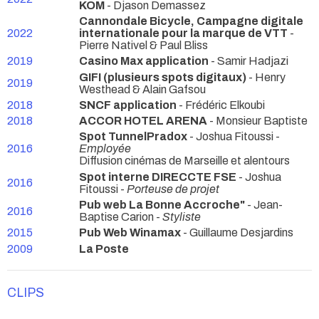
KÖM
- Djason Demassez
Cannondale Bicycle, Campagne digitale
2022
internationale pour la marque de VTT
-
Pierre Nativel & Paul Bliss
2019
Casino Max application
- Samir Hadjazi
GIFI (plusieurs spots digitaux)
- Henry
2019
Westhead & Alain Gafsou
2018
SNCF application
- Frédéric Elkoubi
2018
ACCOR HOTEL ARENA
- Monsieur Baptiste
Spot TunnelPradox
- Joshua Fitoussi -
2016
Employée
Diffusion cinémas de Marseille et alentours
Spot interne DIRECCTE FSE
- Joshua
2016
Fitoussi -
Porteuse de projet
Pub web La Bonne Accroche"
- Jean-
2016
Baptise Carion -
Styliste
2015
Pub Web Winamax
- Guillaume Desjardins
2009
La Poste
CLIPS