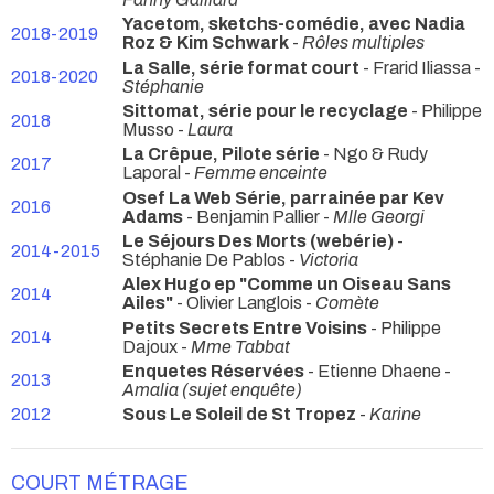
Yacetom, sketchs-comédie, avec Nadia
2018-2019
Roz & Kim Schwark
-
Rôles multiples
La Salle, série format court
- Frarid Iliassa -
2018-2020
Stéphanie
Sittomat, série pour le recyclage
- Philippe
2018
Musso -
Laura
La Crêpue, Pilote série
- Ngo & Rudy
2017
Laporal -
Femme enceinte
Osef La Web Série, parrainée par Kev
2016
Adams
- Benjamin Pallier -
Mlle Georgi
Le Séjours Des Morts (webérie)
-
2014-2015
Stéphanie De Pablos -
Victoria
Alex Hugo ep "Comme un Oiseau Sans
2014
Ailes"
- Olivier Langlois -
Comète
Petits Secrets Entre Voisins
- Philippe
2014
Dajoux -
Mme Tabbat
Enquetes Réservées
- Etienne Dhaene -
2013
Amalia (sujet enquête)
2012
Sous Le Soleil de St Tropez
-
Karine
COURT MÉTRAGE