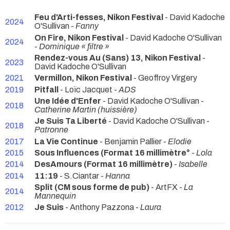
Feu d'Arti-fesses, Nikon Festival
- David Kadoche
2024
O'Sullivan -
Fanny
On Fire, Nikon Festival
- David Kadoche O'Sullivan
2024
-
Dominique « filtre »
Rendez-vous Au (Sans) 13, Nikon Festival
-
2023
David Kadoche O'Sullivan
2021
Vermillon, Nikon Festival
- Geoffroy Virgery
2019
Pitfall
- Loïc Jacquet -
ADS
Une Idée d'Enfer
- David Kadoche O'Sullivan -
2018
Catherine Martin (huissière)
Je Suis Ta Liberté
- David Kadoche O'Sullivan -
2018
Patronne
2017
La Vie Continue
- Benjamin Pallier -
Elodie
2015
Sous Influences (Format 16 millimètre°
-
Lola
2014
DesAmours (Format 16 millimètre)
-
Isabelle
2014
11:19
- S.Ciantar -
Hanna
Split (CM sous forme de pub)
- ArtFX -
La
2014
Mannequin
2012
Je Suis
- Anthony Pazzona -
Laura