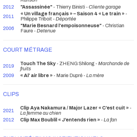
2012
"Assassinée"
- Thierry Binisti -
Cliente garage
« Un village français » – Saison 4 « Le train »
-
2011
Philippe Triboit -
Déportée
"Marie Besnard l'empoisonneuse"
- Christian
2006
Faure -
Detenue
COURT MÉTRAGE
Touch The Sky
- ZHENG Shilong -
Marchande de
2019
fruits
2009
« Al’ air libre »
- Marie Dupré -
La mère
CLIPS
Clip Aya Nakamura / Major Lazer « C’est cuit »
-
2021
La femme au chien
2012
Clip Max Boublil « J’entends rien »
-
La fan