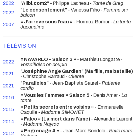
2022
"Alibi.com2"
- Philippe Lacheau -
Tante de Greg
"Le consentement"
- Vanessa Filho -
Femme sur
2022
balcon
« J’ai rêvé sous l’eau »
- Hormoz Borbor -
La tante
2007
Jacqueline
TÉLÉVISION
« NAVARLO – Saison 3 »
- Matthieu Longatte -
2022
Versaillaise en couple
"Joséphine Ange Gardien" (Ma fille, ma bataille)
2021
- Christophe Barraud -
Cliente
"Parallèles"
- Jean-Baptiste Saurel -
Patiente
2021
cardio
« Vous les Femmes » Saison 5
- Denis Amar -
La
2016
tante
« Petits secrets entre voisins »
- Emmanuelle
2015
Caquille -
Madame SIMONET
« Falco » (La mort dans l’âme)
- Alexandre Laurent
2014
-
Madame Nayrac
« Engrenage 4 »
- Jean-Marc Bondolo -
Belle mère
2012
Karlson